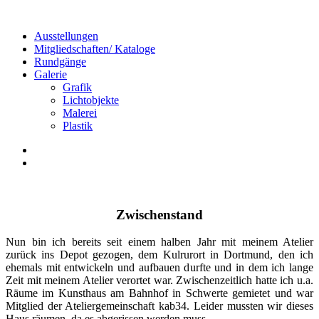
Ausstellungen
Mitgliedschaften/ Kataloge
Rundgänge
Galerie
Grafik
Lichtobjekte
Malerei
Plastik
Zwischenstand
Nun bin ich bereits seit einem halben Jahr mit meinem Atelier
zurück ins Depot gezogen, dem Kulrurort in Dortmund, den ich
ehemals mit entwickeln und aufbauen durfte und in dem ich lange
Zeit mit meinem Atelier verortet war. Zwischenzeitlich hatte ich u.a.
Räume im Kunsthaus am Bahnhof in Schwerte gemietet und war
Mitglied der Ateliergemeinschaft kab34. Leider mussten wir dieses
Haus räumen, da es abgerissen werden muss.