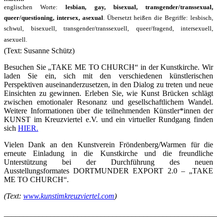
englischen Worte:
lesbian, gay, bisexual, transgender/transsexual,
queer/questioning, intersex, asexual
. Übersetzt heißen die Begriffe: lesbisch,
schwul, bisexuell, transgender/transsexuell, queer/fragend, intersexuell,
asexuell.
(Text: Susanne Schütz)
Besuchen Sie „TAKE ME TO CHURCH“ in der Kunstkirche. Wir
laden Sie ein, sich mit den verschiedenen künstlerischen
Perspektiven auseinanderzusetzen, in den Dialog zu treten und neue
Einsichten zu gewinnen. Erleben Sie, wie Kunst Brücken schlägt
zwischen emotionaler Resonanz und gesellschaftlichem Wandel.
Weitere Informationen über die teilnehmenden Künstler*innen der
KUNST im Kreuzviertel e.V. und ein virtueller Rundgang finden
sich
HIER.
Vielen Dank an den Kunstverein Fröndenberg/Warmen für die
erneute Einladung in die Kunstkirche und die freundliche
Unterstützung bei der Durchführung des neuen
Ausstellungsformates DORTMUNDER EXPORT 2.0 – „TAKE
ME TO CHURCH“.
(Text:
www.kunstimkreuzviertel.com
)
_______________________________________________________