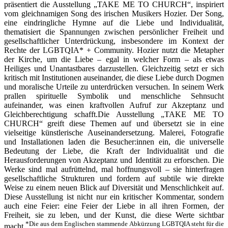
präsentiert die Ausstellung „TAKE ME TO CHURCH“, inspiriert
vom gleichnamigen Song des irischen Musikers Hozier. Der Song,
eine eindringliche Hymne auf die Liebe und Individualität,
thematisiert die Spannungen zwischen persönlicher Freiheit und
gesellschaftlicher Unterdrückung, insbesondere im Kontext der
Rechte der LGBTQIA* + Community. Hozier nutzt die Metapher
der Kirche, um die Liebe – egal in welcher Form – als etwas
Heiliges und Unantastbares darzustellen. Gleichzeitig setzt er sich
kritisch mit Institutionen auseinander, die diese Liebe durch Dogmen
und moralische Urteile zu unterdrücken versuchen. In seinem Werk
prallen spirituelle Symbolik und menschliche Sehnsucht
aufeinander, was einen kraftvollen Aufruf zur Akzeptanz und
Gleichberechtigung schafft.Die Ausstellung „TAKE ME TO
CHURCH“ greift diese Themen auf und übersetzt sie in eine
vielseitige künstlerische Auseinandersetzung. Malerei, Fotografie
und Installationen laden die Besucher:innen ein, die universelle
Bedeutung der Liebe, die Kraft der Individualität und die
Herausforderungen von Akzeptanz und Identität zu erforschen. Die
Werke sind mal aufrüttelnd, mal hoffnungsvoll – sie hinterfragen
gesellschaftliche Strukturen und fordern auf subtile wie direkte
Weise zu einem neuen Blick auf Diversität und Menschlichkeit auf.
Diese Ausstellung ist nicht nur ein kritischer Kommentar, sondern
auch eine Feier: eine Feier der Liebe in all ihren Formen, der
Freiheit, sie zu leben, und der Kunst, die diese Werte sichtbar
*Die aus dem Englischen stammende Abkürzung LGBTQIA steht für die
macht.